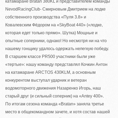
катамаране Bratan 380KL и представителем команды
NevodRacingClub- Смирновым Дмитрием на лодке
собственного производства «Пуля 3.8» и
Ковалевским Фёдором на «SkyBoat 440» («лодке,
которая едет только прямо». Шутка) Мощные и
опытные соперники, однако! Но несмотря ни на что
нашему гонщику удалось одержать нелегкую победу.
В старшем классе PR500 участники были уже
«тертые»: нашу команду представлял Кочкин Антон
на катамаране ARCTOS 430KLM, а основным
конкурентом выступал ударник и ветеран
водомоторного движения Назаренко Игорь, наш
старый друг (и сильный соперник) на «Antey 400».
По итогам сезона команда «Bratan» заняла третье
место в общекомандном зачете, и хотя состав нашей