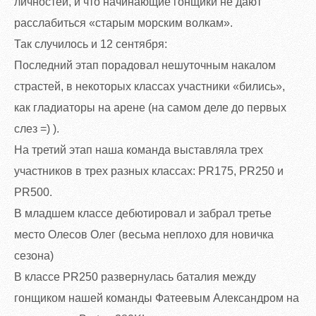
личностей, и что начинающие гонщики не дают
расслабиться «старым морским волкам».
Так случилось и 12 сентября:
Последний этап порадовал нешуточным накалом
страстей, в некоторых классах участники «бились»,
как гладиаторы на арене (на самом деле до первых
слез =) ).
На третий этап наша команда выставляла трех
участников в трех разных классах: PR175, PR250 и
PR500.
В младшем классе дебютировал и забрал третье
место Олесов Олег (весьма неплохо для новичка
сезона)
В классе PR250 развернулась баталия между
гонщиком нашей команды Фатеевым Александром на