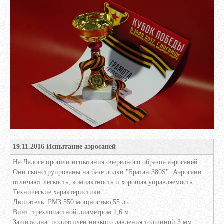
19.11.2016 Испытание аэросаней
На Ладоге прошли испытания очередного образца аэросаней.
Они сконструированы на базе лодки "Братан 380S". Аэросани
отличают лёгкость, компактность и хорошая управляемость.
Технические характеристики:
Двигатель: РМЗ 550 мощностью 55 л.с.
Винт: трёхлопастной диаметром 1,6 м.
Защита дна: полиэтилен низкого давления толщиной 3 мм