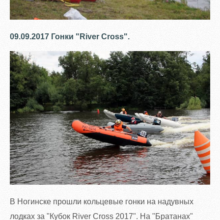
09.09.2017 Гонки "River Cross".
В Ногинске прошли кольцевые гонки на надувных
лодках за "Кубок River Cross 2017". На "Братанах"