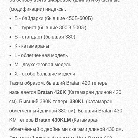
(модификации) индексы.
B - байдарки (бывшие 450Б-600Б)
T - турист (бывшие 300Э-500Э)
S - стандарт (бывшая 380)
К - катамараны
L - облегчённая модель
M - двухскеговая модель
X - особо большие модели
Таким образом, бывший Bratan 420 теперь
называется
Bratan 420K
(Катамаран длиной 420
см). Бывший 380K теперь
380KL
(Катамаран
облегчённый длиной 380 см). Бывший Bratan 430
KM теперь
Bratan 430KLM
(Катамаран
облегчённый с двойными скегами длиной 430 см.